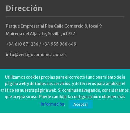
Dirección
Parque Empresarial Pisa Calle Comercio 8, local 9
Mairena del Aljarafe, Sevilla, 41927
+34 610 871 236 / +34 955 986 649
info@vertigocomunicacion.es
Últimos Tweets
Utilizamos cookies propias para el correcto funcionamiento de la
página web y de todos sus servicios, y de terceros para analizar el
tráfico en nuestra página web. Si continua navegando, consideramos
Could not authenticate you.
que acepta su uso. Puede cambiar la configuración u obtener más
información
.
Aceptar