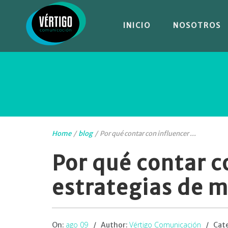
INICIO
NOSOTROS
Home
/
blog
/
Por qué contar con influencer ...
Por qué contar c
estrategias de 
ago 09
Vértigo Comunicación
On:
Author:
Cat