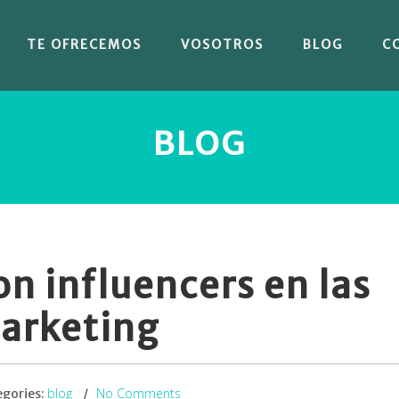
TE OFRECEMOS
VOSOTROS
BLOG
C
BLOG
on influencers en las
marketing
blog
No Comments
egories: