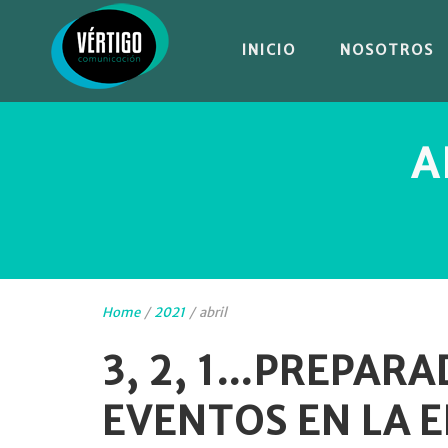
INICIO
NOSOTROS
A
Home
/
2021
/
abril
3, 2, 1…PREPARA
EVENTOS EN LA E