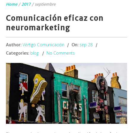
Home
/
2017
/
septiembre
Comunicación eficaz con
neuromarketing
Vértigo Comunicación
sep 28
Author:
On:
blog
No Comments
Categories: