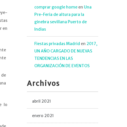
comprar google home
en
Una
eye-
Pre-Feria de altura para la
stas
ginebra sevillana Puerto de
r en
Indias
Fiestas privadas Madrid
en
2017,
nte
UN AÑO CARGADO DE NUEVAS
nte
TENDENCIAS EN LAS
ORGANIZACIÓN DE EVENTOS
 de
Archivos
 una
abril 2021
e lo
enero 2021
onde