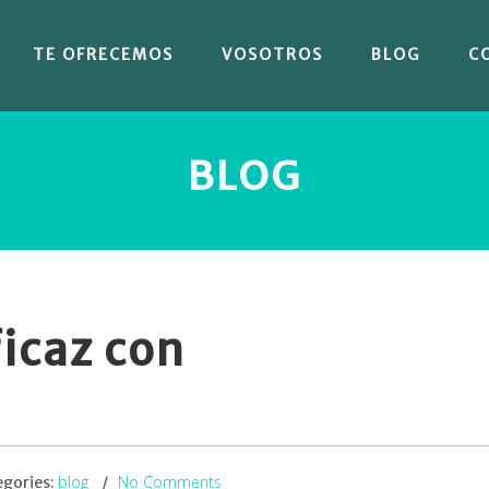
TE OFRECEMOS
VOSOTROS
BLOG
C
BLOG
icaz con
blog
No Comments
egories: