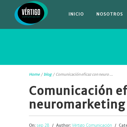
INICIO
NOSOTROS
Home
/
blog
/
Comunicación eficaz con neuro ...
Comunicación ef
neuromarketing
sep 28
Vértigo Comunicación
On:
Author:
Cat