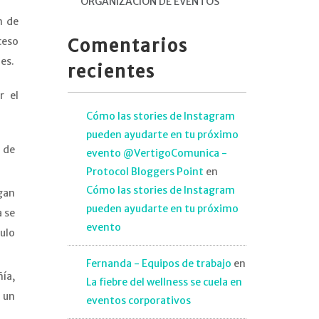
ORGANIZACIÓN DE EVENTOS
n de
Comentarios
ceso
es.
recientes
r el
Cómo las stories de Instagram
pueden ayudarte en tu próximo
 de
evento @VertigoComunica -
Protocol Bloggers Point
en
Cómo las stories de Instagram
gan
pueden ayudarte en tu próximo
a se
evento
ulo
Fernanda - Equipos de trabajo
en
ía,
La fiebre del wellness se cuela en
 un
eventos corporativos