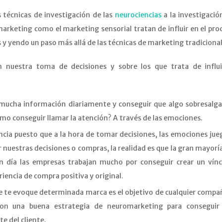
s técnicas de investigación de las
neurociencias
a la investigació
marketing como el marketing sensorial tratan de influir en el pro
y yendo un paso más allá de las técnicas de marketing tradicional
n nuestra toma de decisiones y sobre los que trata de influi
mucha información diariamente y conseguir que algo sobresalga
Cómo conseguir llamar la atención? A través de las emociones.
cia puesto que a la hora de tomar decisiones, las emociones jue
 nuestras decisiones o compras, la realidad es que la gran mayorí
n día las empresas trabajan mucho por conseguir crear un vínc
encia de compra positiva y original.
e te evoque determinada marca es el objetivo de cualquier compañ
on una buena estrategia de neuromarketing para conseguir
e del cliente.