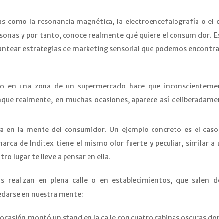
as como la resonancia magnética, la electroencefalografía o el 
rsonas y por tanto, conoce realmente qué quiere el consumidor. E
lantear estrategias de marketing sensorial que podemos encontra
 o en una zona de un supermercado hace que inconscienteme
nque realmente, en muchas ocasiones, aparece así deliberadame
ca en la mente del consumidor. Un ejemplo concreto es el caso
marca de Inditex tiene el mismo olor fuerte y peculiar, similar a
ro lugar te lleve a pensar en ella.
s realizan en plena calle o en establecimientos, que salen d
uedarse en nuestra mente:
a ocasión montó un stand en la calle con cuatro cabinas oscuras d