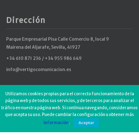
Dirección
Parque Empresarial Pisa Calle Comercio 8, local 9
Mairena del Aljarafe, Sevilla, 41927
+34 610 871 236 / +34 955 986 649
info@vertigocomunicacion.es
Últimos Tweets
Utilizamos cookies propias para el correcto funcionamiento de la
página web y de todos sus servicios, y de terceros para analizar el
tráfico en nuestra página web. Si continua navegando, consideramos
Could not authenticate you.
que acepta su uso. Puede cambiar la configuración u obtener más
información
.
Aceptar