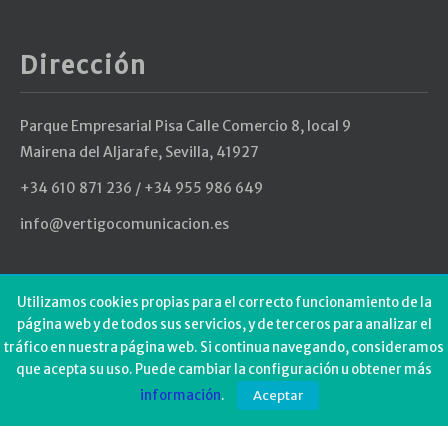
Dirección
Parque Empresarial Pisa Calle Comercio 8, local 9
Mairena del Aljarafe, Sevilla, 41927
+34 610 871 236 / +34 955 986 649
info@vertigocomunicacion.es
Últimos Tweets
Utilizamos cookies propias para el correcto funcionamiento de la
página web y de todos sus servicios, y de terceros para analizar el
tráfico en nuestra página web. Si continua navegando, consideramos
Could not authenticate you.
que acepta su uso. Puede cambiar la configuración u obtener más
información
.
Aceptar