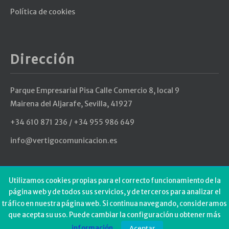
Política de cookies
Dirección
Parque Empresarial Pisa Calle Comercio 8, local 9
Mairena del Aljarafe, Sevilla, 41927
+34 610 871 236 / +34 955 986 649
info@vertigocomunicacion.es
Últimos Tweets
Utilizamos cookies propias para el correcto funcionamiento de la
página web y de todos sus servicios, y de terceros para analizar el
tráfico en nuestra página web. Si continua navegando, consideramos
Could not authenticate you.
que acepta su uso. Puede cambiar la configuración u obtener más
información
.
Aceptar