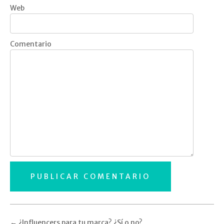
Web
Comentario
←
¿Influencers para tu marca? ¿Sí o no?