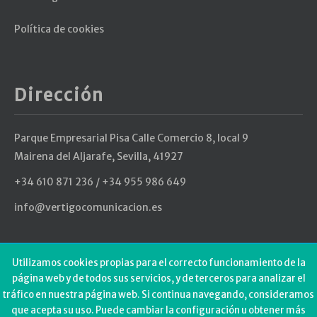
Política de cookies
Dirección
Parque Empresarial Pisa Calle Comercio 8, local 9
Mairena del Aljarafe, Sevilla, 41927
+34 610 871 236 / +34 955 986 649
info@vertigocomunicacion.es
Últimos Tweets
Utilizamos cookies propias para el correcto funcionamiento de la
página web y de todos sus servicios, y de terceros para analizar el
tráfico en nuestra página web. Si continua navegando, consideramos
Could not authenticate you.
que acepta su uso. Puede cambiar la configuración u obtener más