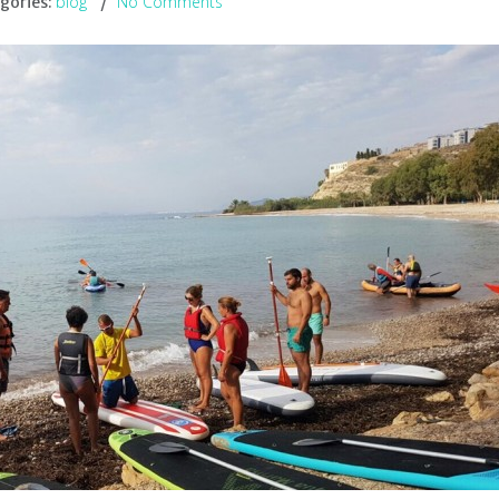
blog
No Comments
gories: