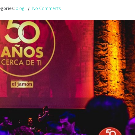
blog
No Comments
gories: