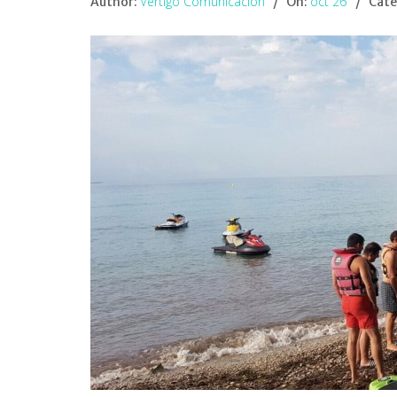
Vértigo Comunicación
oct 26
Author:
On:
Cate