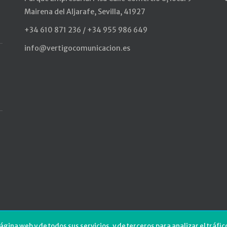
Mairena del Aljarafe, Sevilla, 41927
+34 610 871 236 / +34 955 986 649
info@vertigocomunicacion.es
ágina web y de todos sus servicios, y de terceros para analizar el trá