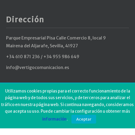
Dirección
Parque Empresarial Pisa Calle Comercio 8, local 9
Mairena del Aljarafe, Sevilla, 41927
+34 610 871 236 / +34 955 986 649
info@vertigocomunicacion.es
Últimos Tweets
Utilizamos cookies propias para el correcto funcionamiento de la
página web y de todos sus servicios, y de terceros para analizar el
tráfico en nuestra página web. Si continua navegando, consideramos
Could not authenticate you.
que acepta su uso. Puede cambiar la configuración u obtener más
información
.
Aceptar