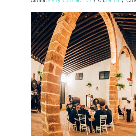
Vértigo Comunicación
feb 06
Author:
On:
Cate