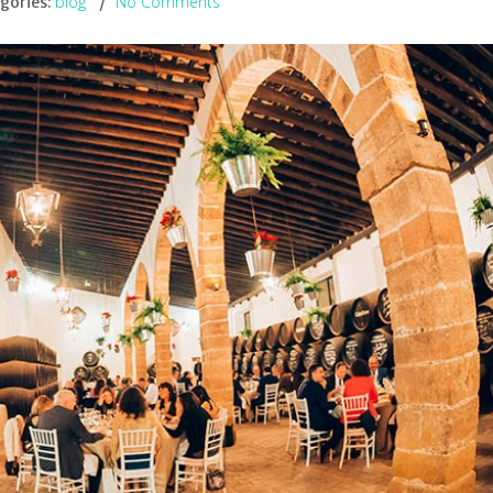
blog
No Comments
gories: