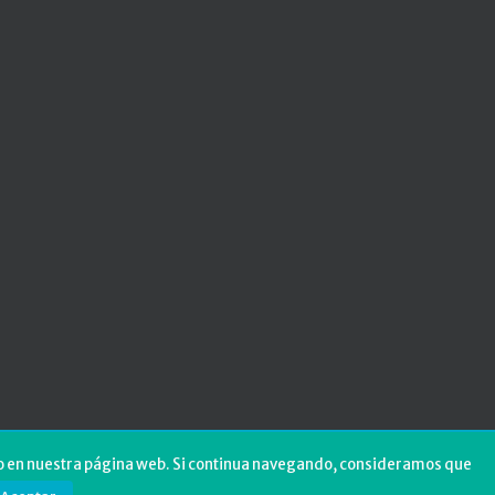
fico en nuestra página web. Si continua navegando, consideramos que
t © 2019