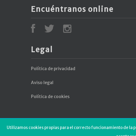
Encuéntranos online
Legal
Política de privacidad
Aviso legal
Política de cookies
Utilizamos cookies propias para el correcto funcionamiento de la p
Web di