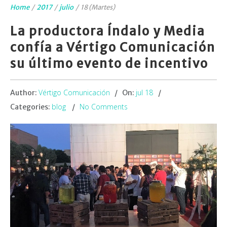
Home
/
2017
/
julio
/
18 (Martes)
La productora Índalo y Media
confía a Vértigo Comunicación
su último evento de incentivo
Vértigo Comunicación
jul 18
Author:
On:
blog
No Comments
Categories: