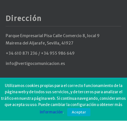
Dirección
Parque Empresarial Pisa Calle Comercio 8, local 9
Mairena del Aljarafe, Sevilla, 41927
+34 610 871 236 / +34 955 986 649
info@vertigocomunicacion.es
Últimos Tweets
Utilizamos cookies propias para el correcto funcionamiento de la
página web y de todos sus servicios, y de terceros para analizar el
tráfico en nuestra página web. Si continua navegando, consideramos
Could not authenticate you.
que acepta su uso. Puede cambiar la configuración u obtener más
información
.
Aceptar