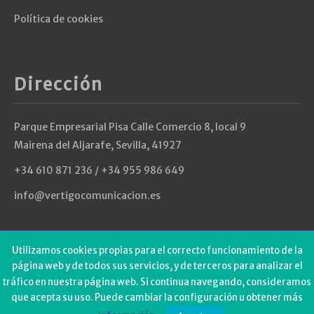
Política de cookies
Dirección
Parque Empresarial Pisa Calle Comercio 8, local 9
Mairena del Aljarafe, Sevilla, 41927
+34 610 871 236 / +34 955 986 649
info@vertigocomunicacion.es
Últimos Tweets
Utilizamos cookies propias para el correcto funcionamiento de la
página web y de todos sus servicios, y de terceros para analizar el
tráfico en nuestra página web. Si continua navegando, consideramos
Could not authenticate you.
que acepta su uso. Puede cambiar la configuración u obtener más