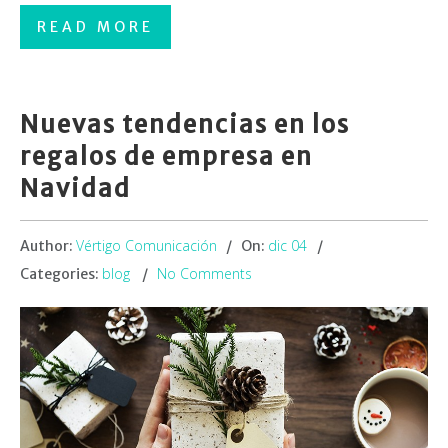
READ MORE
Nuevas tendencias en los
regalos de empresa en
Navidad
Vértigo Comunicación
dic 04
Author:
On:
blog
No Comments
Categories: