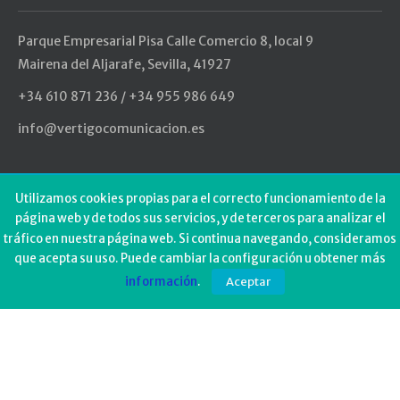
Parque Empresarial Pisa Calle Comercio 8, local 9
Mairena del Aljarafe, Sevilla, 41927
+34 610 871 236 / +34 955 986 649
info@vertigocomunicacion.es
Últimos Tweets
Utilizamos cookies propias para el correcto funcionamiento de la
página web y de todos sus servicios, y de terceros para analizar el
tráfico en nuestra página web. Si continua navegando, consideramos
Could not authenticate you.
que acepta su uso. Puede cambiar la configuración u obtener más
información
.
Aceptar
Web diseñada por
Vértigo Soluciones IT
- Vertigo
Soluciones IT Copyright © 2019