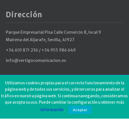
Dirección
Parque Empresarial Pisa Calle Comercio 8, local 9
Mairena del Aljarafe, Sevilla, 41927
+34 610 871 236 / +34 955 986 649
info@vertigocomunicacion.es
Últimos Tweets
Utilizamos cookies propias para el correcto funcionamiento de la
página web y de todos sus servicios, y de terceros para analizar el
tráfico en nuestra página web. Si continua navegando, consideramos
Could not authenticate you.
que acepta su uso. Puede cambiar la configuración u obtener más
información
.
Aceptar